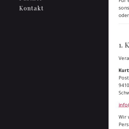
Für 
Kontakt
sons
oder
1. 
Vera
Kur
Post
9410
Schw
info
Wir 
Pers