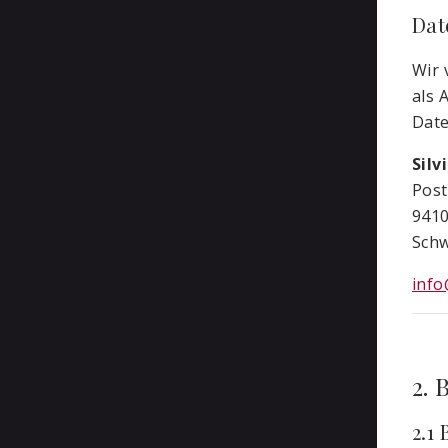
Dat
Wir 
als 
Date
Silv
Post
9410
Schw
info
2. 
2.1 