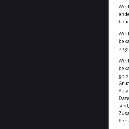
Wir 
ande
bear
Wir 
beka
ange
Wir 
beka
geei
Grun
Ausn
Date
sind
Zusa
Pers