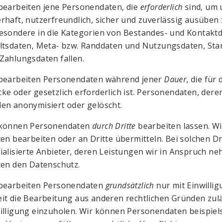
bearbeiten jene Personendaten, die
erforderlich
sind, um 
rhaft, nutzerfreundlich, sicher und zuverlässig ausübe
esondere in die Kategorien von Bestandes- und Kontakt
ltsdaten, Meta- bzw. Randdaten und Nutzungsdaten, Sta
Zahlungsdaten fallen.
bearbeiten Personendaten während jener
Dauer
, die für
ke oder gesetzlich erforderlich ist. Personendaten, deren
en anonymisiert oder gelöscht.
 können Personendaten
durch Dritte
bearbeiten lassen. W
ten bearbeiten oder an Dritte übermitteln. Bei solchen D
ialisierte Anbieter, deren Leistungen wir in Anspruch n
ten den Datenschutz.
bearbeiten Personendaten
grundsätzlich
nur mit Einwilli
it die Bearbeitung aus anderen rechtlichen Gründen zuläs
illigung einzuholen. Wir können Personendaten beispiel