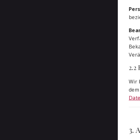
Per
bezi
Bea
Verf
Beka
Verä
2.2
Wir 
de
Dat
3.