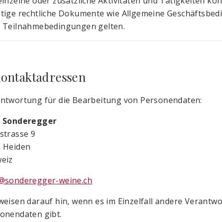
einzelne oder zusätzliche Aktivitäten und Tätigkeiten 
tige rechtliche Dokumente wie Allgemeine Geschäftsb
 Teilnahmebedingungen gelten.
Kontaktadressen
ntwortung für die Bearbeitung von Personendaten:
t Sonderegger
strasse 9
 Heiden
eiz
@sonderegger-weine.ch
weisen darauf hin, wenn es im Einzelfall andere Verantwo
onendaten gibt.