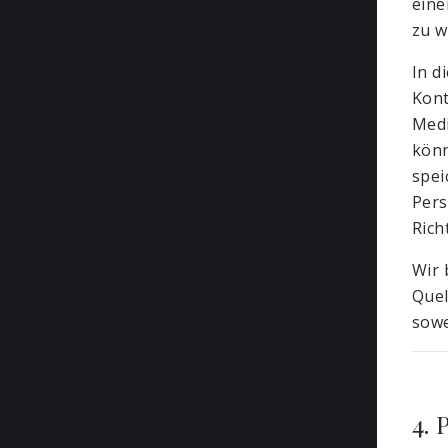
eine
zu w
In d
Kont
Medi
könn
spei
Pers
Rich
Wir 
Quel
sowe
4. 