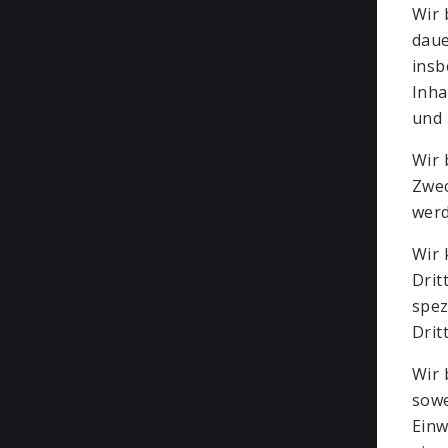
Wir 
daue
insb
Inha
und 
Wir 
Zwec
werd
Wir
Drit
spez
Drit
Wir 
sowe
Einw